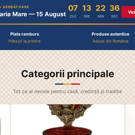
07
13
22
34
 SĂRBĂTOARE
Vez
aria Mare — 15 August
ZILE
ORE
MIN
SEC
Plata ramburs
Produse autentice
Plătești la primire
Aduse din România
Categorii principale
Tot ce ai nevoie pentru casă, credință și tradiție