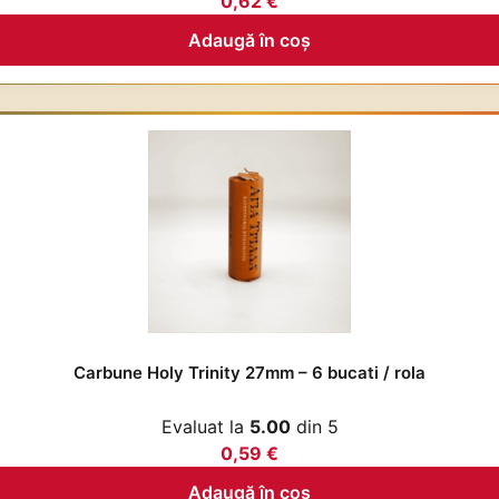
0,62
€
Adaugă în coș
Carbune Holy Trinity 27mm – 6 bucati / rola
Evaluat la
5.00
din 5
0,59
€
Adaugă în coș