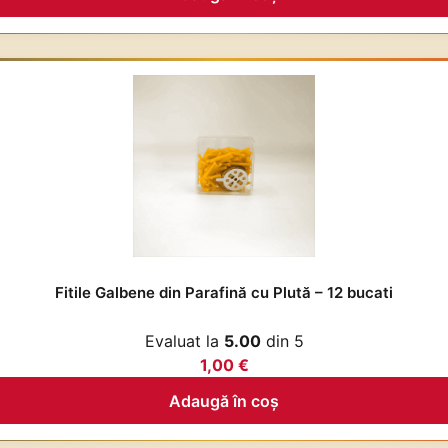
Fitile Galbene din Parafină cu Plută – 12 bucati
Evaluat la
5.00
din 5
1,00
€
Adaugă în coș