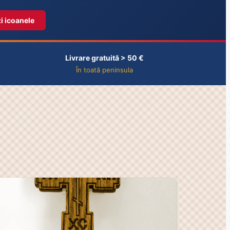
i icoanele
Livrare gratuită > 50 €
În toată peninsula