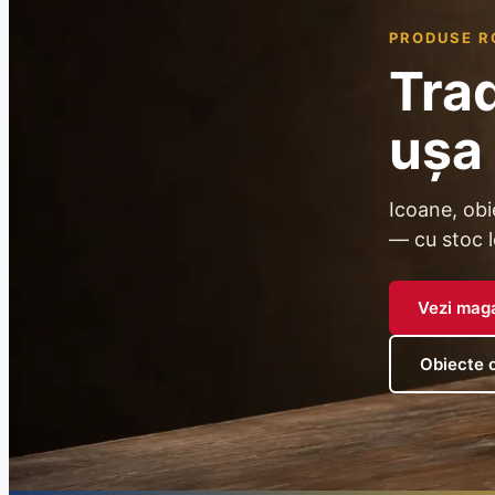
PRODUSE R
Trad
ușa 
Icoane, obi
— cu stoc l
Vezi mag
Obiecte 