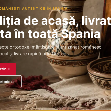
OMÂNEȘTI AUTENTICE ÎN SPANIA
iția de acasă, livrat
ta în toată Spania
ecte ortodoxe, mărțișoare și artizanat românesc
ocal și livrare rapidă prin Correos.
azinul
ortodoxe