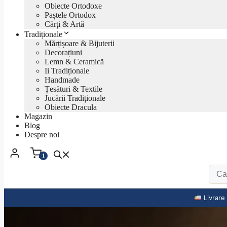
Obiecte Ortodoxe
Paștele Ortodox
Cărți & Artă
Tradiționale
Mărțișoare & Bijuterii
Decorațiuni
Lemn & Ceramică
Ii Tradiționale
Handmade
Țesături & Textile
Jucării Tradiționale
Obiecte Dracula
Magazin
Blog
Despre noi
1
Livrare 