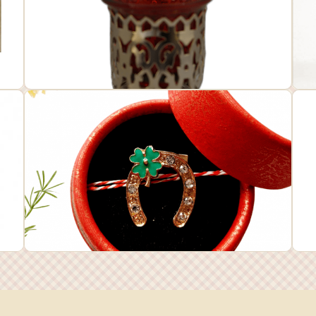
Obiecte ortodoxe
P
Mărțișoare & Bijuterii
D