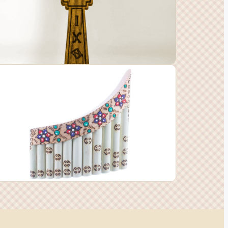
aștele Ortodox
ecorațiuni