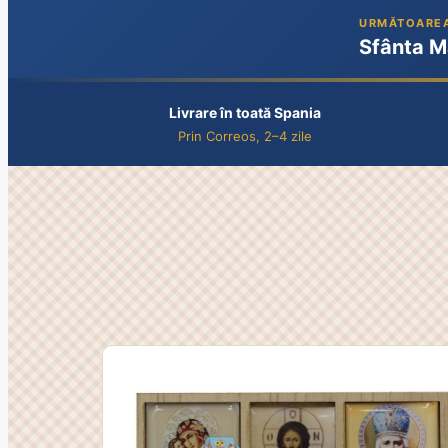
URMĂTOAREA
Sfânta M
Livrare în toată Spania
Prin Correos, 2–4 zile