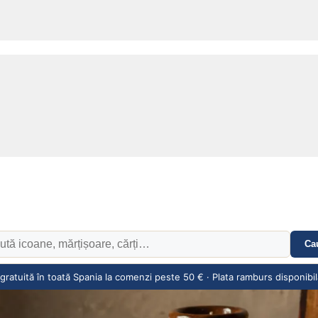
Ca
gratuită în toată Spania la comenzi peste 50 € · Plata ramburs disponibil