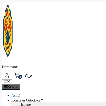
Sari
la
conținut
Deromania
1
Meniu
Meniu
Acasă
Icoane & Ortodoxe
Icoane