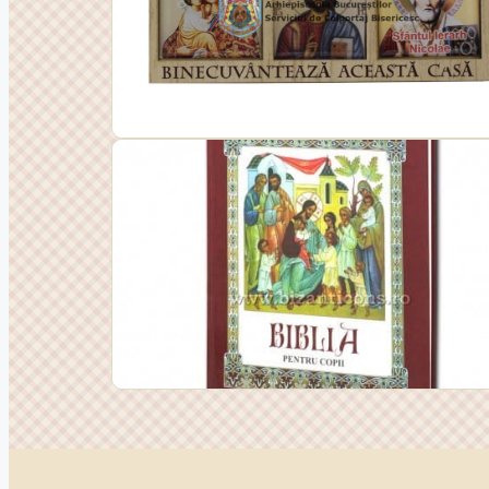
Icoane
Cărți & Artă