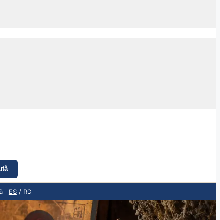
ută
ă ·
ES
/ RO